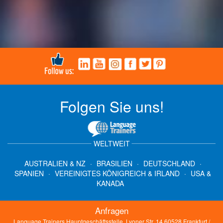
Folgen Sie uns!
WELTWEIT
AUSTRALIEN & NZ
·
BRASILIEN
·
DEUTSCHLAND
·
SPANIEN
·
VEREINIGTES KÖNIGREICH & IRLAND
·
USA &
KANADA
Anfragen
Language Trainers Hauptgeschäftsstelle, Lyoner Str. 14 60528 Frankfurt /