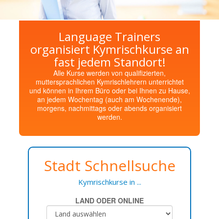
Language Trainers
organisiert Kymrischkurse an
fast jedem Standort!
Alle Kurse werden von qualifizierten,
muttersprachlichen Kymrischlehrern unterrichtet
und können in Ihrem Büro oder bei Ihnen zu Hause,
an jedem Wochentag (auch am Wochenende),
morgens, nachmittags oder abends organisiert
werden.
Stadt Schnellsuche
Kymrischkurse in ...
LAND ODER ONLINE