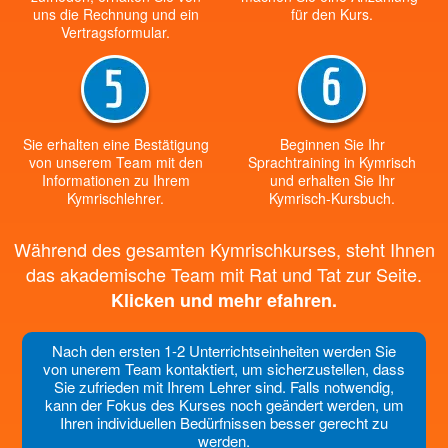
uns die Rechnung und ein
für den Kurs.
Vertragsformular.
Sie erhalten eine Bestätigung
Beginnen Sie Ihr
von unserem Team mit den
Sprachtraining in Kymrisch
Informationen zu Ihrem
und erhalten Sie Ihr
Kymrischlehrer.
Kymrisch-Kursbuch.
Während des gesamten Kymrischkurses, steht Ihnen
das akademische Team mit Rat und Tat zur Seite.
Klicken und mehr efahren.
Nach den ersten 1-2 Unterrichtseinheiten werden Sie
von unerem Team kontaktiert, um sicherzustellen, dass
Sie zufrieden mit Ihrem Lehrer sind. Falls notwendig,
kann der Fokus des Kurses noch geändert werden, um
Ihren individuellen Bedürfnissen besser gerecht zu
werden.