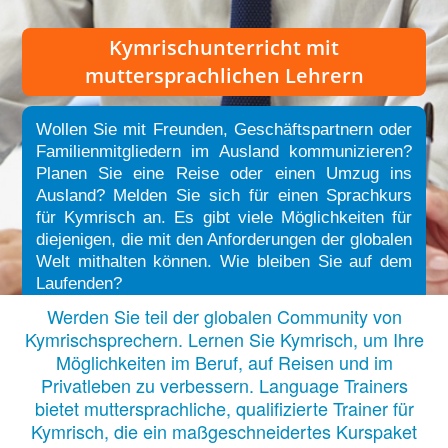
Kymrischunterricht
mit
muttersprachlichen Lehrern
Wollen Sie mit Freunden, Geschäftspartnern oder
Familienmitgliedern im Ausland kommunizieren?
Planen Sie eine Reise oder einen Umzug ins
Ausland? Melden Sie sich für einen Sprachkurs
für Kymrisch an. Es gibt viele Möglichkeiten für
diejenigen, die mit den Anforderungen der globalen
Welt mithalten können. Wie bleiben Sie auf dem
Laufenden?
Werden Sie teil der globalen Community von
Kymrischsprechern. Lernen Sie Kymrisch, um Ihre
Möglichkeiten im Beruf, auf Reisen und im
Privatleben zu verbessern. Language Trainers
bietet muttersprachliche, qualifizierte Trainer für
Kymrisch, die ein maßgeschneidertes Kurspaket