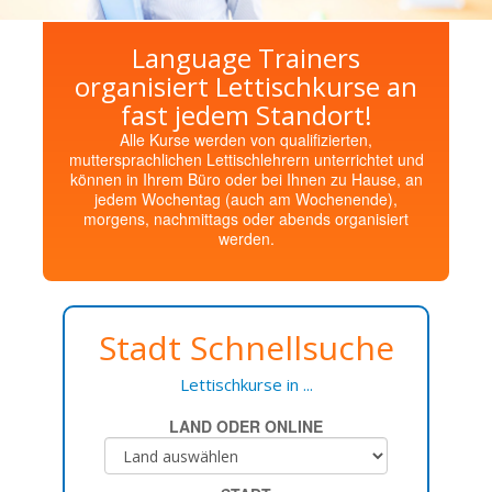
Language Trainers
organisiert Lettischkurse an
fast jedem Standort!
Alle Kurse werden von qualifizierten,
muttersprachlichen Lettischlehrern unterrichtet und
können in Ihrem Büro oder bei Ihnen zu Hause, an
jedem Wochentag (auch am Wochenende),
morgens, nachmittags oder abends organisiert
werden.
Stadt Schnellsuche
Lettischkurse in ...
LAND ODER ONLINE