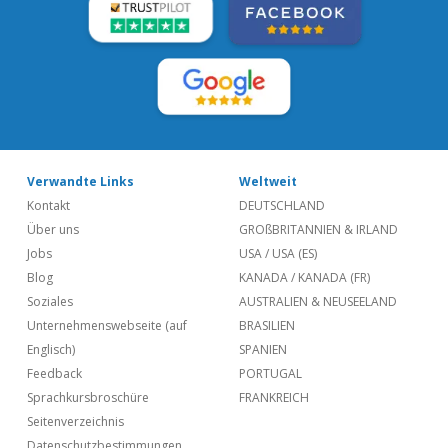
Verwandte Links
Weltweit
Kontakt
DEUTSCHLAND
Über uns
GROßBRITANNIEN & IRLAND
Jobs
USA
/
USA (ES)
Blog
KANADA
/
KANADA (FR)
Soziales
AUSTRALIEN & NEUSEELAND
Unternehmenswebseite (auf
BRASILIEN
Englisch)
SPANIEN
Feedback
PORTUGAL
Sprachkursbroschüre
FRANKREICH
Seitenverzeichnis
Datenschutzbestimmungen