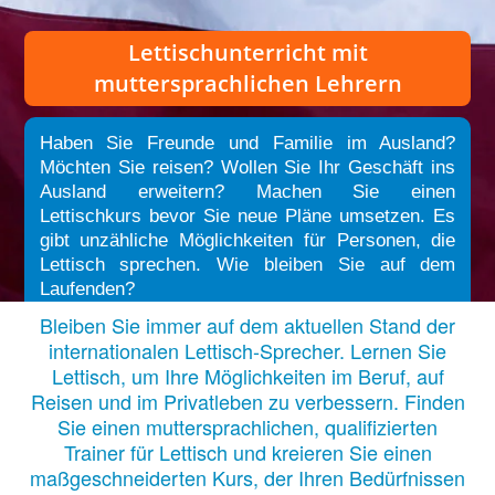
Lettischunterricht
mit
muttersprachlichen Lehrern
Haben Sie Freunde und Familie im Ausland?
Möchten Sie reisen? Wollen Sie Ihr Geschäft ins
Ausland erweitern? Machen Sie einen
Lettischkurs bevor Sie neue Pläne umsetzen. Es
gibt unzähliche Möglichkeiten für Personen, die
Lettisch sprechen. Wie bleiben Sie auf dem
Laufenden?
Bleiben Sie immer auf dem aktuellen Stand der
internationalen Lettisch-Sprecher. Lernen Sie
Lettisch, um Ihre Möglichkeiten im Beruf, auf
Reisen und im Privatleben zu verbessern. Finden
Sie einen muttersprachlichen, qualifizierten
Trainer für Lettisch und kreieren Sie einen
maßgeschneiderten Kurs, der Ihren Bedürfnissen