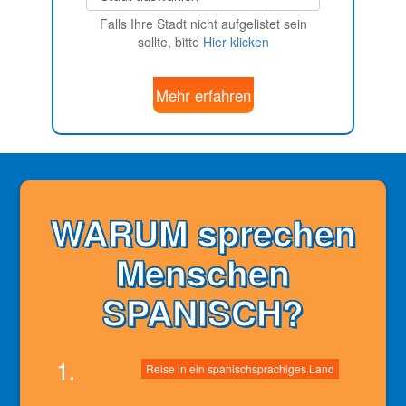
Falls Ihre Stadt nicht aufgelistet sein
sollte, bitte
Hier klicken
Mehr erfahren
WARUM sprechen
Menschen
SPANISCH?
1.
Reise in ein spanischsprachiges Land