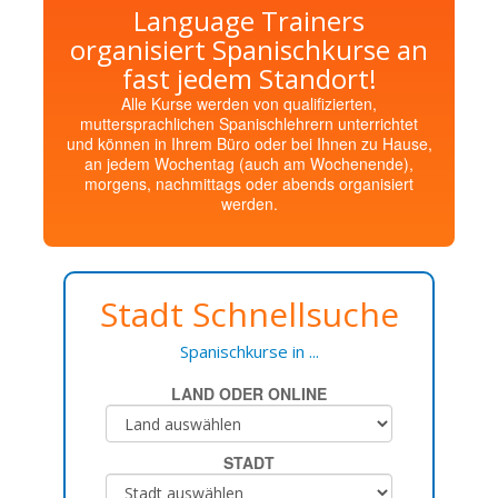
Language Trainers
organisiert Spanischkurse an
fast jedem Standort!
Alle Kurse werden von qualifizierten,
muttersprachlichen Spanischlehrern unterrichtet
und können in Ihrem Büro oder bei Ihnen zu Hause,
an jedem Wochentag (auch am Wochenende),
morgens, nachmittags oder abends organisiert
werden.
Stadt Schnellsuche
Spanischkurse in ...
LAND ODER ONLINE
STADT