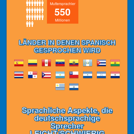
Muttersprachler
550
Millionen
LÄNDER IN DENEN SPANISCH
GESPROCHEN WIRD
Sprachliche Aspekte, die
deutschsprachige
Sprecher
LEICHT/SCHWIERIG