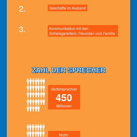
2.
Geschäfte im Ausland
3.
Kommunikation mit den
Schwiegereltern, Freunden und Familie
ZAHL DER SPRECHER
Muttersprachler
450
Millionen
Nicht-