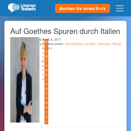
Buchen Sie einen Kurs
Auf Goethes Spuren durch Italien
b
H
April 6, 2017
B
y
a
Posted under
Geschichte
,
Länder
,
Literatur
,
Reise
,
i
n
Städte
o
n
g
a
r
M
a
ei
p
n
e
h
rs
i
e
d
e
s
A
u
t
o
r