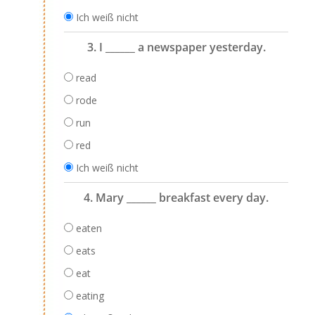
Ich weiß nicht
3. I ______ a newspaper yesterday.
read
rode
run
red
Ich weiß nicht
4. Mary ______ breakfast every day.
eaten
eats
eat
eating