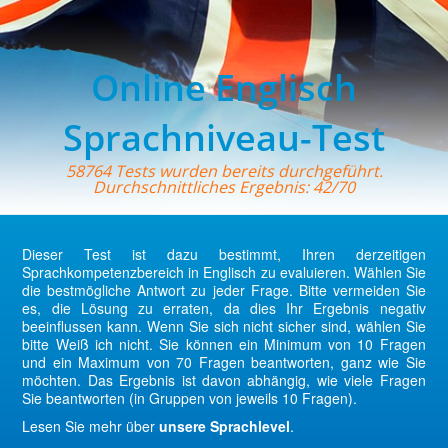
Online Englisch
Sprachniveau-Test
58764 Tests wurden bereits durchgeführt.
Durchschnittliches Ergebnis: 42/70
Dieser Test ist dazu bestimmt, Ihren derzeitigen
Sprachkompetenzbereich in Englisch zu evaluieren. Wählen Sie
die bestmögliche Antwort zu jeder Frage. Bitte vermeiden Sie
es, die Lösung zu erraten, da dies Ihr Ergebnis negativ
beeinflussen kann. Wenn Sie sich nicht sicher sind, wählen Sie
bitte Weiß ich nicht. Sie können ein Minimum von 10 Fragen
und ein Maximum von 70 Fragen beantworten, ganz wie Sie
möchten. Das Ergebnis ist davon abhängig, wie viele Fragen
Sie beantworten (in Gruppen von jeweils 10 Fragen).
Lesen Sie mehr über
unsere Sprachlevel
.