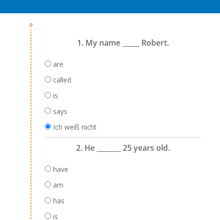
1. My name _____ Robert.
are
called
is
says
Ich weiß nicht
2. He _______ 25 years old.
have
am
has
is