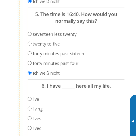
Ich weiß nicht
5. The time is 16:40. How would you
normally say this?
seventeen less twenty
twenty to five
forty minutes past sixteen
forty minutes past four
Ich weiß nicht
6. I have ______ here all my life.
live
living
lives
▸
lived