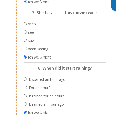
Ich weiß nicht
7. She has ______ this movie twice.
seen
see
saw
been seeing
Ich weiß nicht
8. When did it start raining?
'It started an hour ago.'
'For an hour.'
'It rained for an hour.'
'It rained an hour ago.'
Ich weiß nicht