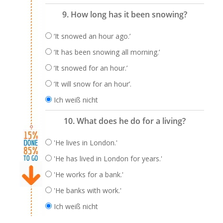
9. How long has it been snowing?
‘It snowed an hour ago.’
‘It has been snowing all morning.’
‘It snowed for an hour.’
‘It will snow for an hour’.
Ich weiß nicht
10. What does he do for a living?
'He lives in London.'
'He has lived in London for years.'
'He works for a bank.'
'He banks with work.'
Ich weiß nicht