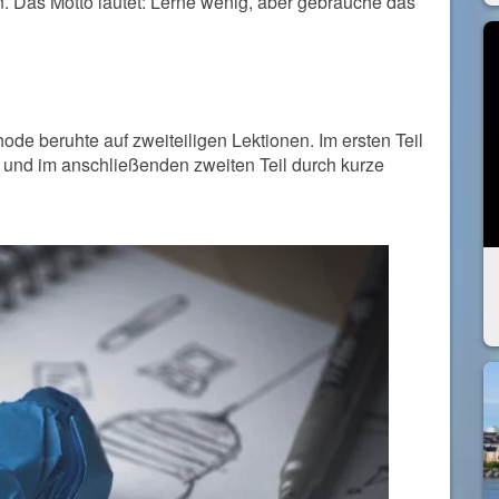
 Das Motto lautet: Lerne wenig, aber gebrauche das
hode beruhte auf zweiteiligen Lektionen. Im ersten Teil
 und im anschließenden zweiten Teil durch kurze