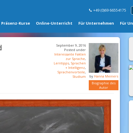
+49 (0)69 66554175
Präsenz-Kurse
Online-Unterricht
Für Unternehmen
Für U
d
September 9, 2016
Posted under
Interessante Fakten
zur Sprache
,
Lerntipps
,
Sprachen
+ Intelligenz
,
Sprachenvorteile
,
by
Hanna Meiners
Studium
Biographie des
Autor