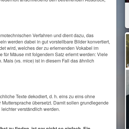
motechnischen Verfahren und dient dazu, das
ln werden dabei in gut vorstellbare Bilder konvertiert,
det wird, welches der zu erlernenden Vokabel im
e für Mäuse mit folgendem Satz erlernt werden: Viele
ais (vs. mice) ist in diesem Fall das ähnlich
liche Texte dekodiert, d. h. eins zu eins ohne
r Muttersprache übersetzt. Damit sollen grundlegende
 leichter verständlich werden.
st zu finden, ist gar nicht so einfach. Ein