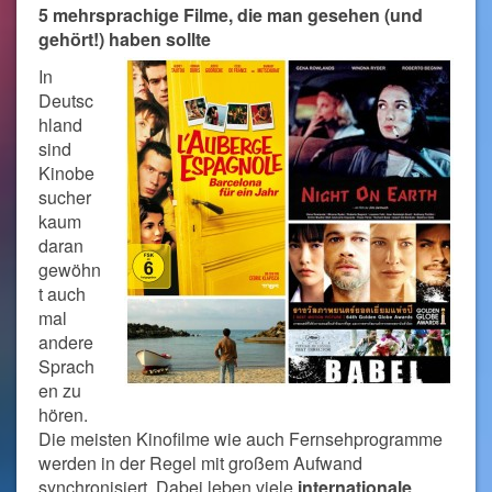
5 mehrsprachige Filme, die man gesehen (und
gehört!) haben sollte
In
Deutsc
hland
sind
Kinobe
sucher
kaum
daran
gewöhn
t auch
mal
andere
Sprach
en zu
hören.
Die meisten Kinofilme wie auch Fernsehprogramme
werden in der Regel mit großem Aufwand
synchronisiert. Dabei leben viele
internationale