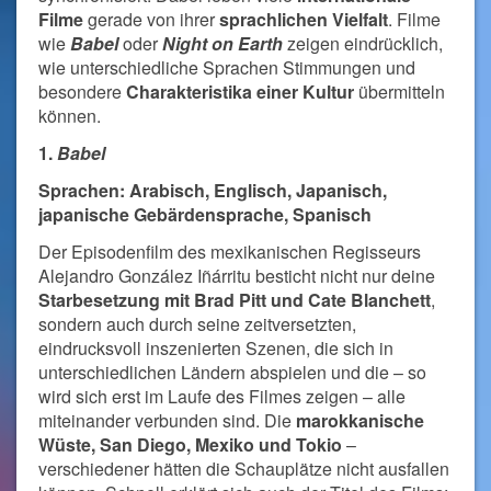
Filme
gerade von ihrer
sprachlichen Vielfalt
. Filme
wie
Babel
oder
Night on Earth
zeigen eindrücklich,
wie unterschiedliche Sprachen Stimmungen und
besondere
Charakteristika einer Kultur
übermitteln
können.
1.
Babel
Sprachen: Arabisch, Englisch, Japanisch,
japanische Gebärdensprache, Spanisch
Der Episodenfilm des mexikanischen Regisseurs
Alejandro González Iñárritu besticht nicht nur deine
Starbesetzung mit Brad Pitt und Cate Blanchett
,
sondern auch durch seine zeitversetzten,
eindrucksvoll inszenierten Szenen, die sich in
unterschiedlichen Ländern abspielen und die – so
wird sich erst im Laufe des Filmes zeigen – alle
miteinander verbunden sind. Die
marokkanische
Wüste, San Diego, Mexiko und Tokio
–
verschiedener hätten die Schauplätze nicht ausfallen