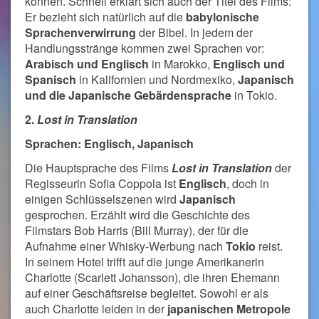
können. Schnell erklärt sich auch der Titel des Films:
Er bezieht sich natürlich auf die
babylonische
Sprachenverwirrung
der Bibel. In jedem der
Handlungsstränge kommen zwei Sprachen vor:
Arabisch und Englisch
in Marokko,
Englisch und
Spanisch
in Kalifornien und Nordmexiko,
Japanisch
und die Japanische Gebärdensprache
in Tokio.
2.
Lost in Translation
Sprachen: Englisch, Japanisch
Die Hauptsprache des Films
Lost in Translation
der
Regisseurin Sofia Coppola ist
Englisch
, doch in
einigen Schlüsselszenen wird
Japanisch
gesprochen. Erzählt wird die Geschichte des
Filmstars Bob Harris (Bill Murray), der für die
Aufnahme einer Whisky-Werbung nach
Tokio
reist.
In seinem Hotel trifft auf die junge Amerikanerin
Charlotte (Scarlett Johansson), die ihren Ehemann
auf einer Geschäftsreise begleitet. Sowohl er als
auch Charlotte leiden in der
japanischen Metropole