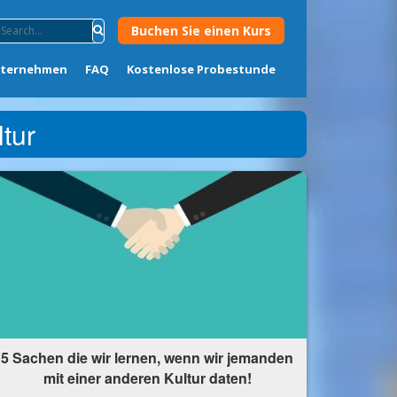
Buchen Sie einen Kurs
nternehmen
FAQ
Kostenlose Probestunde
tur
5 Sachen die wir lernen, wenn wir jemanden
mit einer anderen Kultur daten!