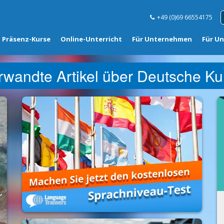
+49 (0)69 66554175
Präsenz-Kurse
Online-Unterricht
Für Unternehmen
Für U
rwandte Artikel über Deutsche Kul