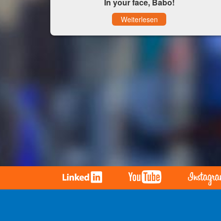
In your face, Babo!
Weiterlesen